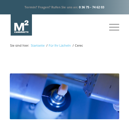
Termin? Fragen? Rufen Sie uns an:
0 36 75 - 74 62 03
Sie sind hier:
Startseite
/
Für Ihr Lächeln
/
Cerec