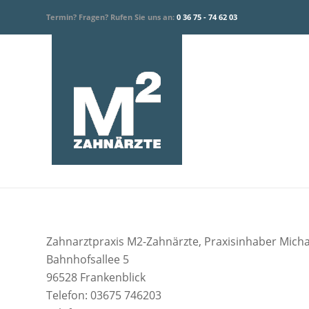
Termin? Fragen? Rufen Sie uns an:
0 36 75 - 74 62 03
Zahnarztpraxis M2-Zahnärzte, Praxisinhaber Micha
Bahnhofsallee 5
96528 Frankenblick
Telefon: 03675 746203