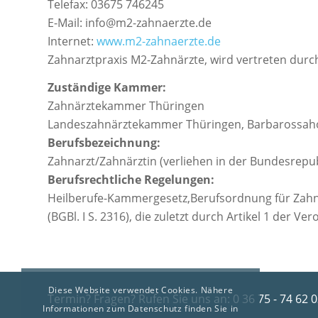
Telefax: 03675 746245
E-Mail: info@m2-zahnaerzte.de
Internet:
www.m2-zahnaerzte.de
Zahnarztpraxis M2-Zahnärzte, wird vertreten durch
Zuständige Kammer:
Zahnärztekammer Thüringen
Landeszahnärztekammer Thüringen, Barbarossahof
Berufsbezeichnung:
Zahnarzt/Zahnärztin (verliehen in der Bundesrepu
Berufsrechtliche Regelungen:
Heilberufe-Kammergesetz,Berufsordnung für Zahnä
(BGBl. I S. 2316), die zuletzt durch Artikel 1 der 
Diese Website verwendet Cookies. Nähere
Termin? Fragen? Rufen Sie uns an:
0 36 75 - 74 62 
Informationen zum Datenschutz finden Sie in